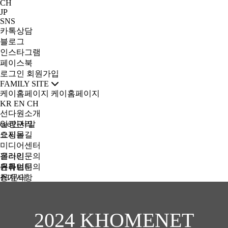
CH
JP
SNS
카톡상담
블로그
인스타그램
페이스북
로그인
회원가입
FAMILY SITE
케이홈페이지
케이홈페이지
KR
EN
CH
선다원소개
ceo인사말
일정관리
오시는길
쇼핑몰
미디어센터
갤러리
온라인문의
유튜브
온라인문의
커뮤니티
1:1문의
공지사항
자유게시판
qna
뉴스
2024 KHOMENET