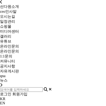
선다원소개
ceo인사말
오시는길
일정관리
쇼핑몰
미디어센터
갤러리
유튜브
온라인문의
온라인문의
1:1문의
커뮤니티
공지사항
자유게시판
qna
뉴스
로그인
회원가입
KR
EN