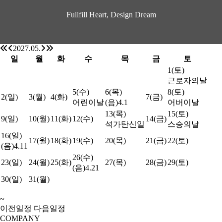
Fullfill Heart, Design Dream
2027.05.
일
월
화
수
목
금
토
1
(토)
근로자의날
5
(수)
6
(목)
8
(토)
2
(일)
3
(월)
4
(화)
7
(금)
어린이날
(음)4.1
어버이날
13
(목)
15
(토)
9
(일)
10
(월)
11
(화)
12
(수)
14
(금)
석가탄신일
스승의날
16
(일)
17
(월)
18
(화)
19
(수)
20
(목)
21
(금)
22
(토)
(음)4.11
26
(수)
23
(일)
24
(월)
25
(화)
27
(목)
28
(금)
29
(토)
(음)4.21
30
(일)
31
(월)
~
이전일정
다음일정
COMPANY