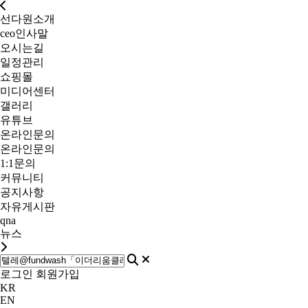
선다원소개
ceo인사말
오시는길
일정관리
쇼핑몰
미디어센터
갤러리
유튜브
온라인문의
온라인문의
1:1문의
커뮤니티
공지사항
자유게시판
qna
뉴스
로그인
회원가입
KR
EN