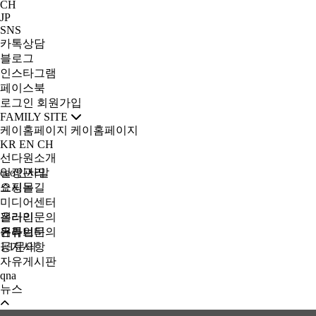
CH
JP
SNS
카톡상담
블로그
인스타그램
페이스북
로그인
회원가입
FAMILY SITE
케이홈페이지
케이홈페이지
KR
EN
CH
선다원소개
ceo인사말
일정관리
오시는길
쇼핑몰
미디어센터
갤러리
온라인문의
유튜브
온라인문의
커뮤니티
1:1문의
공지사항
자유게시판
qna
뉴스