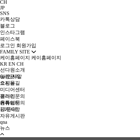
CH
JP
SNS
카톡상담
블로그
인스타그램
페이스북
로그인
회원가입
FAMILY SITE
케이홈페이지
케이홈페이지
KR
EN
CH
선다원소개
ceo인사말
일정관리
오시는길
쇼핑몰
미디어센터
갤러리
온라인문의
유튜브
온라인문의
커뮤니티
1:1문의
공지사항
자유게시판
qna
뉴스