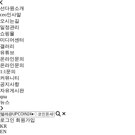
선다원소개
ceo인사말
오시는길
일정관리
쇼핑몰
미디어센터
갤러리
유튜브
온라인문의
온라인문의
1:1문의
커뮤니티
공지사항
자유게시판
qna
뉴스
로그인
회원가입
KR
EN