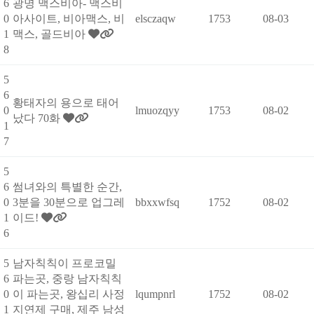
6
광명 맥스비아- 맥스비
0
아사이트, 비아맥스, 비
elsczaqw
1753
08-03
1
맥스, 골드비아
8
5
6
황태자의 용으로 태어
0
lmuozqyy
1753
08-02
났다 70화
1
7
5
6
썸녀와의 특별한 순간,
0
3분을 30분으로 업그레
bbxxwfsq
1752
08-02
1
이드!
6
5
남자칙칙이 프로코밀
6
파는곳, 중랑 남자칙칙
0
이 파는곳, 왕십리 사정
lqumpnrl
1752
08-02
1
지연제 구매, 제주 남성