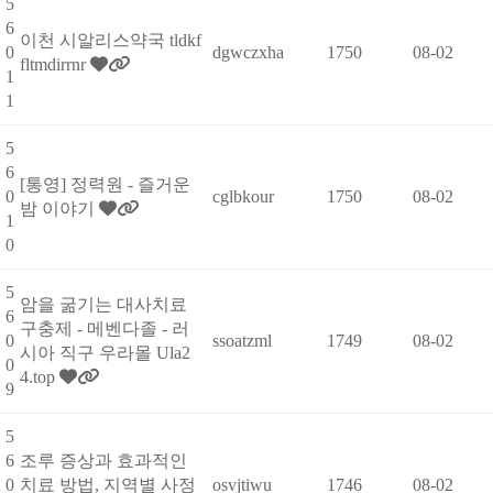
5
6
이천 시알리스약국 tldkf
0
dgwczxha
1750
08-02
fltmdirrnr
1
1
5
6
[통영] 정력원 - 즐거운
0
cglbkour
1750
08-02
밤 이야기
1
0
5
암을 굶기는 대사치료
6
구충제 - 메벤다졸 - 러
0
ssoatzml
1749
08-02
시아 직구 우라몰 Ula2
0
4.top
9
5
6
조루 증상과 효과적인
0
치료 방법, 지역별 사정
osvjtiwu
1746
08-02