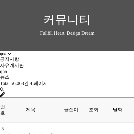
커뮤니티
Fullfill Heart, Design Dream
qna
공지사항
자유게시판
qna
뉴스
Total 56,063건
4 페이지
번
제목
글쓴이
조회
날짜
호
5