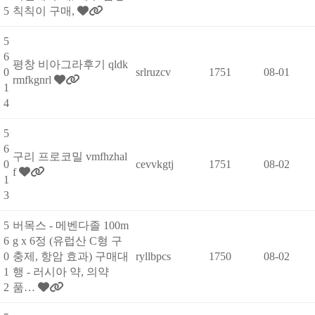
5
칙칙이 구매,
5
6
평창 비아그라후기 qldk
0
srlruzcv
1751
08-01
rmfkgnrl
1
4
5
6
구리 프로코밀 vmfhzhal
0
cevvkgtj
1751
08-02
f
1
3
5
버목스 - 메벤다졸 100m
6
g x 6정 (유럽산 C형 구
0
충제, 항암 효과) 구매대
ryllbpcs
1750
08-02
1
행 - 러시아 약, 의약
2
품…