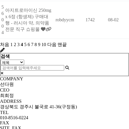
5
아지트로마이신 250mg
6
x 6정 (항생제) 구매대
0
robdyycm
1742
08-02
행 - 러시아 약, 의약품
0
전문 직구 쇼핑몰
4
처음
1
2
3
4
5
6
7
8
9
10
다음
맨끝
검색
COMPANY
선다원
CEO
최희정
ADDRESS
경상북도 경주시 불국로 41-36(구정동)
TEL
010-8516-0224
FAX
SITE_FAX