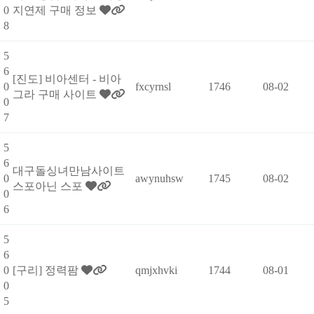
0
지연제 구매 정보
8
5
6
[진도] 비아센터 - 비아
0
fxcyrnsl
1746
08-02
그라 구매 사이트
0
7
5
6
대구돌싱녀만남사이트
0
awynuhsw
1745
08-02
스포아닌 스포
0
6
5
6
0
[구리] 정력팜
qmjxhvki
1744
08-01
0
5