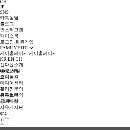
CH
JP
SNS
카톡상담
블로그
인스타그램
페이스북
로그인
회원가입
FAMILY SITE
케이홈페이지
케이홈페이지
KR
EN
CH
선다원소개
ceo인사말
일정관리
오시는길
쇼핑몰
미디어센터
갤러리
온라인문의
유튜브
온라인문의
커뮤니티
1:1문의
공지사항
자유게시판
qna
뉴스