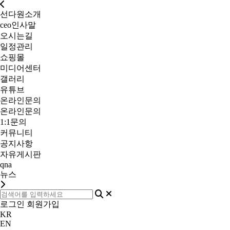
선다원소개
ceo인사말
오시는길
일정관리
쇼핑몰
미디어센터
갤러리
유튜브
온라인문의
온라인문의
1:1문의
커뮤니티
공지사항
자유게시판
qna
뉴스
로그인
회원가입
KR
EN