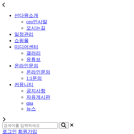
선다원소개
ceo인사말
오시는길
일정관리
쇼핑몰
미디어센터
갤러리
유튜브
온라인문의
온라인문의
1:1문의
커뮤니티
공지사항
자유게시판
qna
뉴스
로그인
회원가입