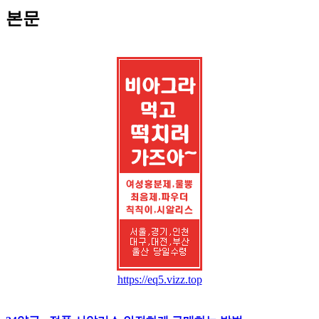
본문
https://eq5.vizz.top