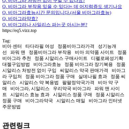
Q. 비아그라 처방전 없이 구할 수 없나요?
Q. 비아그라 부작용 있을 수 있다는 데 어지럼증도 생기나요
Q. 비아그라효능시간 문의입니다.(서울 비아그라효능)
Q. 비아그라약효?
Q. 비아그라나 사일리스 파는곳 아시는분?
https://eq5.vizz.top
Tag:
비아 센터 타다라필 여성 정품비아그라가격 성기능개
선 파워 맨 정품비아그라 부작용 비아 의약품 사이트 정품
비아그라 추천 정품 시알리스 구매사이트 디펠로페성기확
대젤구입방법 비아그라효능 정품 비아그라 장기복용 정품
시알리스 처방전 없이 구입 씨알리스 약국 판매가격 비아그
라 구입처 정품 비아그라 정품 구매 실데나필 효과 정품 씨
알리스 시알리스 약 복용법 팔팔정약국가격 비아 약 구
매 비아그라, 시알리스 우리약국 비아그라 파워 맨 사이
트 시알리스 효능 효과 시알리스 정품 구매 정품 시알리스
정품 구매 비아그라약국 시알리스 매일 비아그라 인터넷
주문방법
관련링크