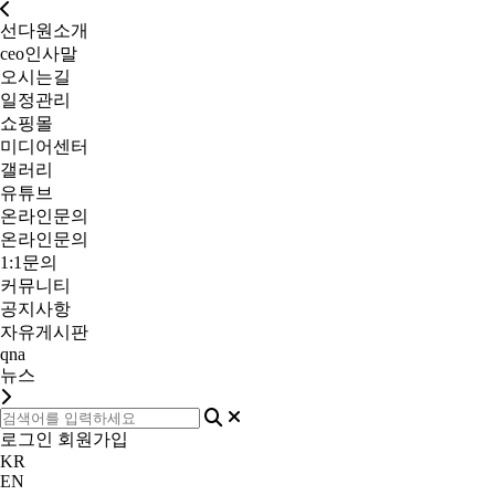
선다원소개
ceo인사말
오시는길
일정관리
쇼핑몰
미디어센터
갤러리
유튜브
온라인문의
온라인문의
1:1문의
커뮤니티
공지사항
자유게시판
qna
뉴스
로그인
회원가입
KR
EN