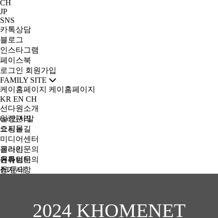
CH
JP
SNS
카톡상담
블로그
인스타그램
페이스북
로그인
회원가입
FAMILY SITE
케이홈페이지
케이홈페이지
KR
EN
CH
선다원소개
ceo인사말
일정관리
오시는길
쇼핑몰
미디어센터
갤러리
온라인문의
유튜브
온라인문의
커뮤니티
1:1문의
공지사항
자유게시판
qna
뉴스
2024 KHOMENET